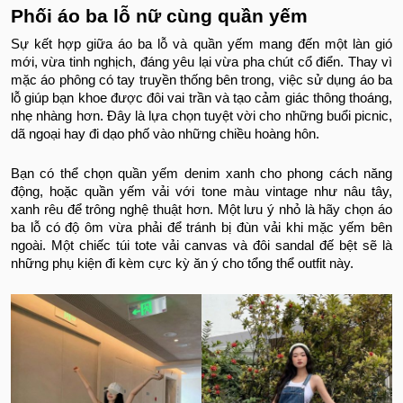
Phối áo ba lỗ nữ cùng quần yếm
Sự kết hợp giữa áo ba lỗ và quần yếm mang đến một làn gió
mới, vừa tinh nghịch, đáng yêu lại vừa pha chút cổ điển. Thay vì
mặc áo phông có tay truyền thống bên trong, việc sử dụng áo ba
lỗ giúp bạn khoe được đôi vai trần và tạo cảm giác thông thoáng,
nhẹ nhàng hơn. Đây là lựa chọn tuyệt vời cho những buổi picnic,
dã ngoại hay đi dạo phố vào những chiều hoàng hôn.
Bạn có thể chọn quần yếm denim xanh cho phong cách năng
động, hoặc quần yếm vải với tone màu vintage như nâu tây,
xanh rêu để trông nghệ thuật hơn. Một lưu ý nhỏ là hãy chọn áo
ba lỗ có độ ôm vừa phải để tránh bị đùn vải khi mặc yếm bên
ngoài. Một chiếc túi tote vải canvas và đôi sandal đế bệt sẽ là
những phụ kiện đi kèm cực kỳ ăn ý cho tổng thể outfit này.