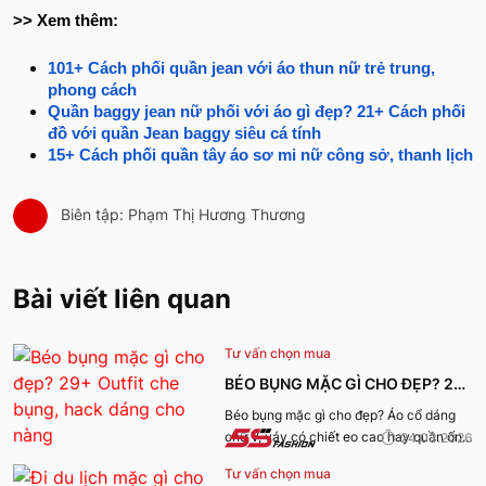
>> Xem thêm:
101+ Cách phối quần jean với áo thun nữ trẻ trung,
phong cách
Quần baggy jean nữ phối với áo gì đẹp? 21+ Cách phối
đồ với quần Jean baggy siêu cá tính
15+ Cách phối quần tây áo sơ mi nữ công sở, thanh lịch
Biên tập: Phạm Thị Hương Thương
Bài viết liên quan
Tư vấn chọn mua
BÉO BỤNG MẶC GÌ CHO ĐẸP? 29+
OUTFIT CHE BỤNG, HACK DÁNG
Béo bụng mặc gì cho đẹp? Áo cổ dáng
chữ V, váy có chiết eo cao hay quần ống
24.03.2026
CHO NÀNG
rộng cạp cao là lựa chọn tuyệt vời. 5S
Tư vấn chọn mua
Fashion sẽ chia sẻ đến bạn 30 cách mix