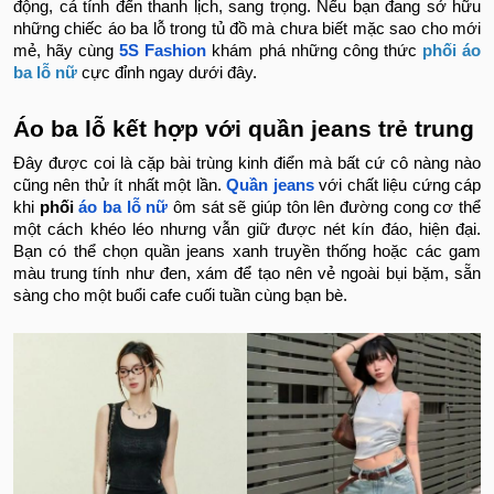
động, cá tính đến thanh lịch, sang trọng. Nếu bạn đang sở hữu
những chiếc áo ba lỗ trong tủ đồ mà chưa biết mặc sao cho mới
mẻ, hãy cùng
5S Fashion
khám phá những công thức
phối áo
ba lỗ nữ
cực đỉnh ngay dưới đây.
Áo ba lỗ kết hợp với quần jeans trẻ trung
Đây được coi là cặp bài trùng kinh điển mà bất cứ cô nàng nào
cũng nên thử ít nhất một lần.
Quần jeans
với chất liệu cứng cáp
khi
phối
áo ba lỗ nữ
ôm sát sẽ giúp tôn lên đường cong cơ thể
một cách khéo léo nhưng vẫn giữ được nét kín đáo, hiện đại.
Bạn có thể chọn quần jeans xanh truyền thống hoặc các gam
màu trung tính như đen, xám để tạo nên vẻ ngoài bụi bặm, sẵn
sàng cho một buổi cafe cuối tuần cùng bạn bè.