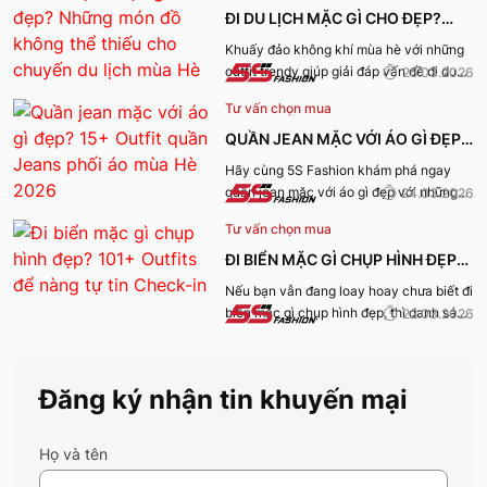
để tạo outfit tuyệt nhất.
ĐI DU LỊCH MẶC GÌ CHO ĐẸP?
NHỮNG MÓN ĐỒ KHÔNG THỂ
Khuấy đảo không khí mùa hè với những
outfit trendy giúp giải đáp vấn đề đi du
25.03.2026
THIẾU CHO CHUYẾN DU LỊCH
lịch mặc gì cho đẹp qua bài viết dưới
MÙA HÈ
Tư vấn chọn mua
đây!
QUẦN JEAN MẶC VỚI ÁO GÌ ĐẸP?
15+ OUTFIT QUẦN JEANS PHỐI
Hãy cùng 5S Fashion khám phá ngay
quần jean mặc với áo gì đẹp với những
24.03.2026
ÁO MÙA HÈ 2026
outfit vạn người mê dưới đây!
Tư vấn chọn mua
ĐI BIỂN MẶC GÌ CHỤP HÌNH ĐẸP?
101+ OUTFITS ĐỂ NÀNG TỰ TIN
Nếu bạn vẫn đang loay hoay chưa biết đi
biển mặc gì chụp hình đẹp, thì danh sách
22.03.2026
CHECK-IN
101+ outfit dưới đây của 5S Fashion sẽ là
gợi ý không thể bỏ qua.
Đăng ký nhận tin khuyến mại
Họ và tên