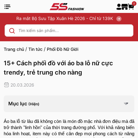
0
Ra mắt Bộ Sưu Tập Xuân Hè 2026 - Chỉ từ 139K
/
/
Trang chủ
Tin tức
Phối Đồ Nữ Giới
15+ Cách phối đồ với áo ba lỗ nữ cực
trendy, trẻ trung cho nàng
20.03.2026
Mục lục
(Hiện)
Áo ba lỗ từ lâu đã không còn là món đồ mặc nhà đơn điệu mà đã
trở thành "linh hồn" của thời trang đường phố. Với khả năng biến
hóa linh hoạt, item này có thể cân đẹp mọi phong cách từ năng