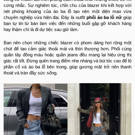
cứng nhắc. Sự nghiêm túc, chỉn chu của blazer khi kết hợp với
nét phóng khoáng của áo ba lỗ tạo nên một diện mạo vừa
chuyên nghiệp vừa hiện đại. Đây là outfit
phối áo ba lỗ nữ
giúp
bạn tự tin từ bàn làm việc đến những buổi gặp gỡ khách hàng
hay thậm chí là đi dự tiệc sau giờ làm.
Bạn nên chọn những chiếc blazer có phom dáng hơi rộng một
chút để tạo cảm giác thoải mái và thời thượng hơn. Phối cùng
quần tây đồng màu hoặc quần jeans đều mang lại hiệu ứng thị
giác rất tốt. Đừng quên trang điểm nhẹ nhàng và búi tóc cao để lộ
phần cổ và áo ba lỗ bên trong, giúp gương mặt trở nên thanh
thoát và tràn đầy sức sống.