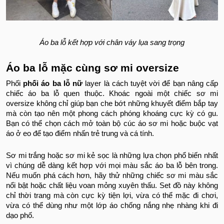
Áo ba lỗ kết hợp với chân váy lụa sang trọng
Áo ba lỗ mặc cùng sơ mi oversize
Phối
phối áo ba lỗ nữ
layer là cách tuyệt vời để bạn nâng cấp
chiếc áo ba lỗ quen thuộc. Khoác ngoài một chiếc sơ mi
oversize không chỉ giúp bạn che bớt những khuyết điểm bắp tay
mà còn tạo nên một phong cách phóng khoáng cực kỳ có gu.
Bạn có thể chọn cách mở toàn bộ cúc áo sơ mi hoặc buộc vạt
áo ở eo để tạo điểm nhấn trẻ trung và cá tính.
Sơ mi trắng hoặc sơ mi kẻ sọc là những lựa chọn phổ biến nhất
vì chúng dễ dàng kết hợp với mọi màu sắc áo ba lỗ bên trong.
Nếu muốn phá cách hơn, hãy thử những chiếc sơ mi màu sắc
nổi bật hoặc chất liệu voan mỏng xuyên thấu. Set đồ này không
chỉ thời trang mà còn cực kỳ tiện lợi, vừa có thể mặc đi chơi,
vừa có thể dùng như một lớp áo chống nắng nhẹ nhàng khi đi
dạo phố.