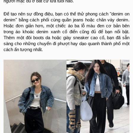
người mặc dù ở bất cứ lứa tuổi nào.
Để tạo nên sự đồng điệu, bạn có thể thử phong cách "denim on
denim" bằng cách phối cùng quần jeans hoặc chân váy denim.
Hoặc đơn giản hơn, một chiếc áo ba lỗ màu đen cơ bản bên
trong áo khoác denim xanh cổ điển cũng đủ để bạn nổi bật.
Thêm một đôi boots da hoặc giày sneaker cao cổ, bạn đã sẵn
sàng cho những chuyến đi phượt hay dạo quanh thành phố một
cách ấn tượng nhất.