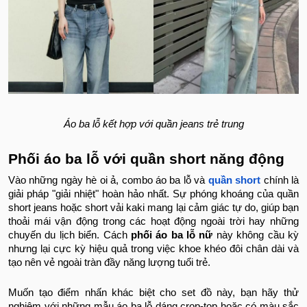
Áo ba lỗ kết hợp với quần jeans trẻ trung
Phối áo ba lỗ với quần short năng động
Vào những ngày hè oi ả, combo áo ba lỗ và
quần short
chính là
giải pháp "giải nhiệt" hoàn hảo nhất. Sự phóng khoáng của quần
short jeans hoặc short vải kaki mang lại cảm giác tự do, giúp bạn
thoải mái vận động trong các hoạt động ngoài trời hay những
chuyến du lịch biển. Cách
phối áo ba lỗ nữ
này không cầu kỳ
nhưng lại cực kỳ hiệu quả trong việc khoe khéo đôi chân dài và
tạo nên vẻ ngoài tràn đầy năng lượng tuổi trẻ.
Muốn tạo điểm nhấn khác biệt cho set đồ này, bạn hãy thử
nghiệm với những mẫu áo ba lỗ dáng crop-top hoặc có màu sắc