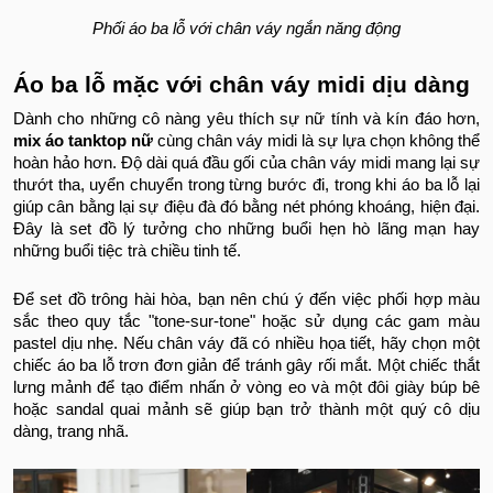
Phối áo ba lỗ với chân váy ngắn năng động
Áo ba lỗ mặc với chân váy midi dịu dàng
Dành cho những cô nàng yêu thích sự nữ tính và kín đáo hơn,
mix áo tanktop nữ
cùng chân váy midi là sự lựa chọn không thể
hoàn hảo hơn. Độ dài quá đầu gối của chân váy midi mang lại sự
thướt tha, uyển chuyển trong từng bước đi, trong khi áo ba lỗ lại
giúp cân bằng lại sự điệu đà đó bằng nét phóng khoáng, hiện đại.
Đây là set đồ lý tưởng cho những buổi hẹn hò lãng mạn hay
những buổi tiệc trà chiều tinh tế.
Để set đồ trông hài hòa, bạn nên chú ý đến việc phối hợp màu
sắc theo quy tắc "tone-sur-tone" hoặc sử dụng các gam màu
pastel dịu nhẹ. Nếu chân váy đã có nhiều họa tiết, hãy chọn một
chiếc áo ba lỗ trơn đơn giản để tránh gây rối mắt. Một chiếc thắt
lưng mảnh để tạo điểm nhấn ở vòng eo và một đôi giày búp bê
hoặc sandal quai mảnh sẽ giúp bạn trở thành một quý cô dịu
dàng, trang nhã.