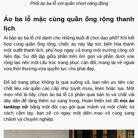
Phối áo ba lỗ với quần short năng động
Áo ba lỗ mặc cùng quần ống rộng thanh
lịch
Ai bảo áo ba lỗ chỉ dành cho những buổi đi chơi dạo phố? Khi kết
hợp cùng quần ống rộng, chiếc áo này lập tức biến hóa thành
một outfit thanh lịch, phù hợp ngay cả trong môi trường công sở
hiện đại. Sự đối lập giữa phần trên ôm gọn và phần dưới xòe
rộng tạo nên một cấu trúc trang phục cân đối, mang lại vẻ ngoài
vừa thời thượng vừa quyền lực cho phái đẹp.
Để bộ trang phục không bị quá suồng sã, bạn nên ưu tiên các
chất liệu vải quần cao cấp như tuyết mưa, linen hoặc lụa. Một
mẹo nhỏ là hãy chọn áo ba lỗ có phần quai bản to và chất vải
dày dặn để tăng thêm sự sang trọng. Hoàn thiện set đồ
mix áo
tanktop nữ
bằng một đôi cao gót quai mảnh và một chiếc túi
xách cầm tay, bạn sẽ có ngay một diện mạo vô cùng sang
chảnh và chuyên nghiệp.