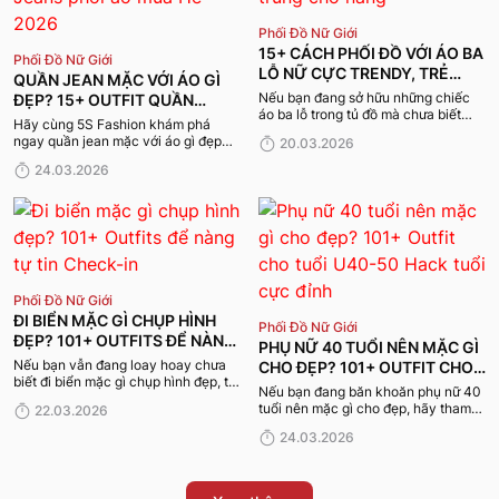
Phối Đồ Nữ Giới
15+ CÁCH PHỐI ĐỒ VỚI ÁO BA
Phối Đồ Nữ Giới
LỖ NỮ CỰC TRENDY, TRẺ
QUẦN JEAN MẶC VỚI ÁO GÌ
TRUNG CHO NÀNG
Nếu bạn đang sở hữu những chiếc
ĐẸP? 15+ OUTFIT QUẦN
áo ba lỗ trong tủ đồ mà chưa biết
JEANS PHỐI ÁO MÙA HÈ 2026
Hãy cùng 5S Fashion khám phá
mặc sao cho mới mẻ, hãy cùng 5S
ngay quần jean mặc với áo gì đẹp
20.03.2026
Fashion khám phá những công thức
với những outfit vạn người mê dưới
phối áo ba lỗ nữ cực đỉnh ngay dưới
24.03.2026
đây!
đây.
Phối Đồ Nữ Giới
ĐI BIỂN MẶC GÌ CHỤP HÌNH
Phối Đồ Nữ Giới
ĐẸP? 101+ OUTFITS ĐỂ NÀNG
PHỤ NỮ 40 TUỔI NÊN MẶC GÌ
TỰ TIN CHECK-IN
Nếu bạn vẫn đang loay hoay chưa
CHO ĐẸP? 101+ OUTFIT CHO
biết đi biển mặc gì chụp hình đẹp, thì
TUỔI U40-50 HACK TUỔI CỰC
Nếu bạn đang băn khoăn phụ nữ 40
danh sách 101+ outfit dưới đây của
ĐỈNH
tuổi nên mặc gì cho đẹp, hãy tham
22.03.2026
5S Fashion sẽ là gợi ý không thể bỏ
khảo ngay 101+ outfit hack tuổi cho
qua.
24.03.2026
chị em dưới đây để luôn tự tin trong
mọi hoàn cảnh, từ đi làm, đi chơi đến
dự tiệc.