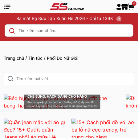
0
Ra mắt Bộ Sưu Tập Xuân Hè 2026 - Chỉ từ 139K
/
/
Trang chủ
Tin tức
Phối Đồ Nữ Giới
BÉO BỤNG MẶC GÌ CHO ĐẸP? 29+ OUTFIT
CHE BỤNG, HACK DÁNG CHO NÀNG
Béo bụng mặc gì cho đẹp? Áo cổ dáng chữ V, váy có chiết
eo cao hay quần ống rộng cạp cao là lựa chọn tuyệt vời. 5S
Fashion sẽ chia sẻ đến bạn 30 cách mix để tạo outfit tuyệt
nhất.